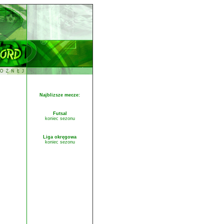
Najblizsze mecze:
Futsal
koniec sezonu
Liga okręgowa
koniec sezonu