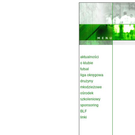
aktualności
o klubie
futsal
liga okręgowa
drużyny
młodzieżowe
ośrodek
szkoleniowy
sponsoring
BLF
linki