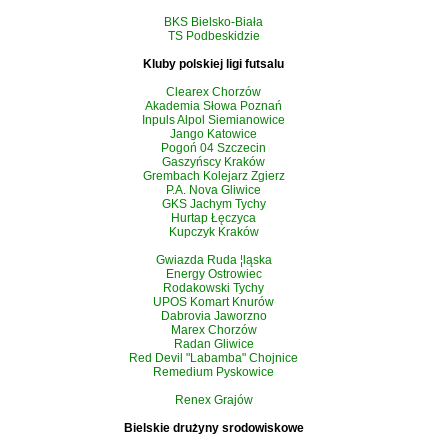
BKS Bielsko-Biała
TS Podbeskidzie
Kluby polskiej ligi futsalu
Clearex Chorzów
Akademia Słowa Poznań
Inpuls Alpol Siemianowice
Jango Katowice
Pogoń 04 Szczecin
Gaszyńscy Kraków
Grembach Kolejarz Zgierz
P.A. Nova Gliwice
GKS Jachym Tychy
Hurtap Łęczyca
Kupczyk Kraków
Gwiazda Ruda ¦ląska
Energy Ostrowiec
Rodakowski Tychy
UPOS Komart Knurów
Dabrovia Jaworzno
Marex Chorzów
Radan Gliwice
Red Devil "Labamba" Chojnice
Remedium Pyskowice
Renex Grajów
Bielskie drużyny srodowiskowe