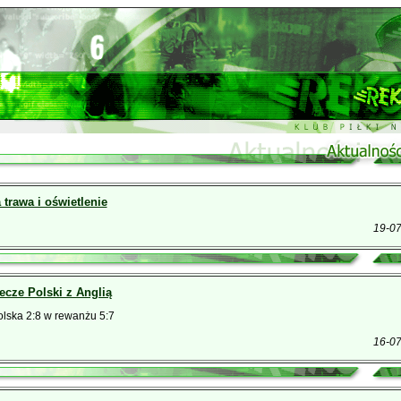
 trawa i oświetlenie
19-0
cze Polski z Anglią
olska 2:8 w rewanżu 5:7
16-0