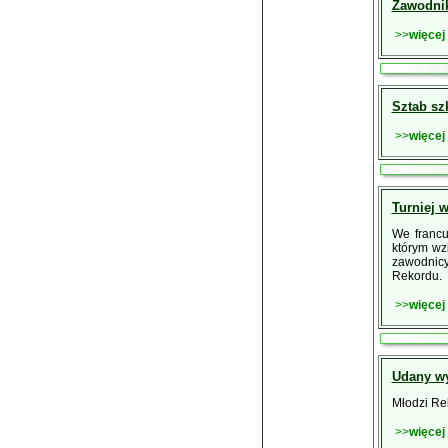
Zawodnik
>>
więcej
Sztab sz
>>
więcej
Turniej 
We francu
którym wzi
zawodnicy
Rekordu.
>>
więcej
Udany wy
Młodzi Rek
>>
więcej