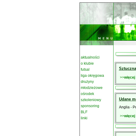
aktualności
o klubie
Sztuczna
futsal
liga okręgowa
>>
więcej
drużyny
młodzieżowe
ośrodek
Udane me
szkoleniowy
sponsoring
Anglia - P
BLF
>>
więcej
linki