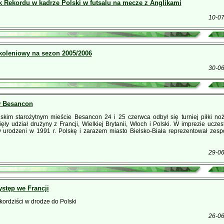
 Rekordu w kadrze Polski w futsalu na mecze z Anglikami
10-0
koleniowy na sezon 2005/2006
30-0
w Besancon
skim starożytnym mieście Besancon 24 i 25 czerwca odbył się turniej piłki no
ęły udział drużyny z Francji, Wielkiej Brytanii, Włoch i Polski. W imprezie uczest
 urodzeni w 1991 r. Polskę i zarazem miasto Bielsko-Biała reprezentował zesp
29-0
stęp we Francji
ordziści w drodze do Polski
26-0