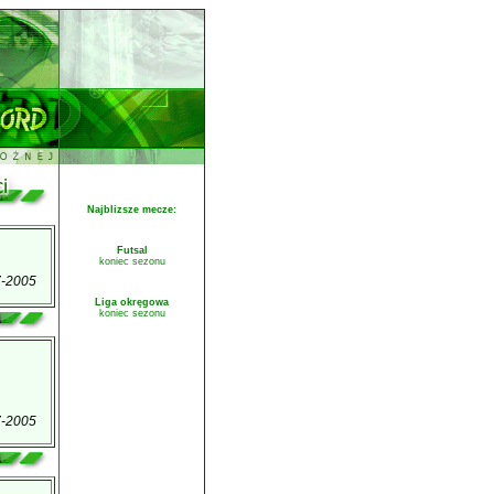
Najblizsze mecze:
Futsal
koniec sezonu
7-2005
Liga okręgowa
koniec sezonu
7-2005