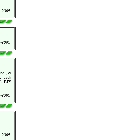
7-2005
6-2005
żnej, w
niczyli
ół BTS
6-2005
6-2005