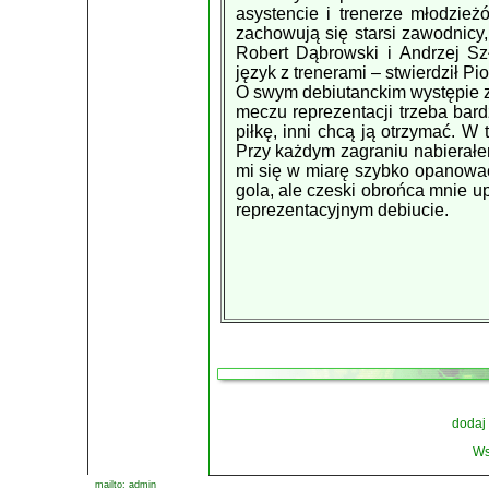
asystencie i trenerze młodzie
zachowują się starsi zawodnicy,
Robert Dąbrowski i Andrzej Sz
język z trenerami – stwierdził Pi
O swym debiutanckim występie 
meczu reprezentacji trzeba bar
piłkę, inni chcą ją otrzymać. W t
Przy każdym zagraniu nabierałe
mi się w miarę szybko opanować 
gola, ale czeski obrońca mnie u
reprezentacyjnym debiucie.
dodaj
Ws
mailto: admin