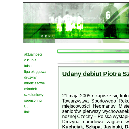
aktualności
o klubie
futsal
liga okręgowa
Udany debiut Piotra 
drużyny
młodzieżowe
ośrodek
szkoleniowy
21 maja 2005 r. zapisze się kol
sponsoring
Towarzystwa Sportowego Reko
miejscowości Heømanùv Mìstec
BLF
seniorów pierwszy wychowanek 
linki
nożnej Czechy – Polska wystąpi
Drużyna narodowa zagrała w
Kuchciak, Szłapa, Jasiński, 