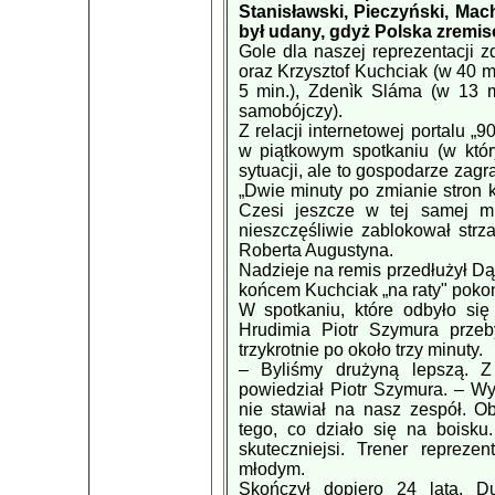
Stanisławski, Pieczyński, Mac
był udany, gdyż Polska zremis
Gole dla naszej reprezentacji z
oraz Krzysztof Kuchciak (w 40 mi
5 min.), Zdenìk Sláma (w 13 m
samobójczy).
Z relacji internetowej portalu „
w piątkowym spotkaniu (w któr
sytuacji, ale to gospodarze zagra
„Dwie minuty po zmianie stron 
Czesi jeszcze w tej samej mi
nieszczęśliwie zablokował strz
Roberta Augustyna.
Nadzieje na remis przedłużył D
końcem Kuchciak „na raty" pokon
W spotkaniu, które odbyło się
Hrudimia Piotr Szymura przeb
trzykrotnie po około trzy minuty.
– Byliśmy drużyną lepszą. Z
powiedział Piotr Szymura. – Wy
nie stawiał na nasz zespół. O
tego, co działo się na boisku
skuteczniejsi. Trener repreze
młodym.
Skończył dopiero 24 lata. 